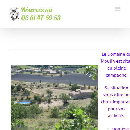
Passer
au
contenu
Le Domaine d
Moulin est sit
en pleine
campagne.
Sa situation
vous offre un
choix importa
pour vos
activités:
sportives