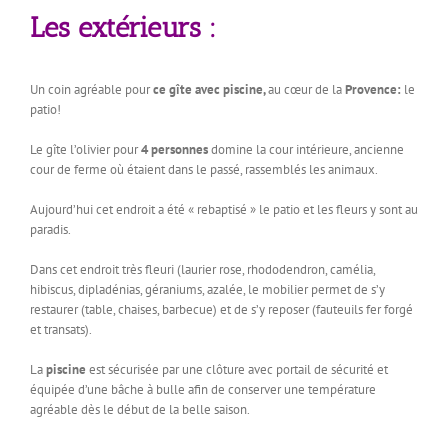
Les extérieurs :
Un coin agréable pour
ce gîte avec piscine,
au cœur de la
Provence:
le
patio!
Le gîte l’olivier pour
4 personnes
domine la cour intérieure, ancienne
cour de ferme où étaient dans le passé, rassemblés les animaux.
Aujourd’hui cet endroit a été « rebaptisé » le patio et les fleurs y sont au
paradis.
Dans cet endroit très fleuri (laurier rose, rhododendron, camélia,
hibiscus, dipladénias, géraniums, azalée, le mobilier permet de s’y
restaurer (table, chaises, barbecue) et de s’y reposer (fauteuils fer forgé
et transats).
La
piscine
est sécurisée par une clôture avec portail de sécurité et
équipée d’une bâche à bulle afin de conserver une température
agréable dès le début de la belle saison.