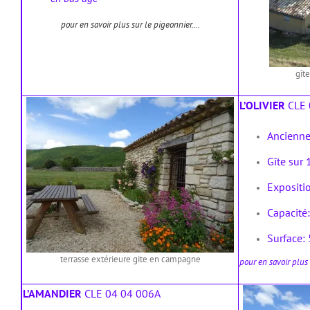
pour en savoir plus sur le pigeonnier….
gît
L’OLIVIER
CLE 
Ancienne
Gîte sur 
Expositi
Capacité
Surface:
terrasse extérieure gite en campagne
pour en savoir plus s
L’AMANDIER
CLE 04 04 006A