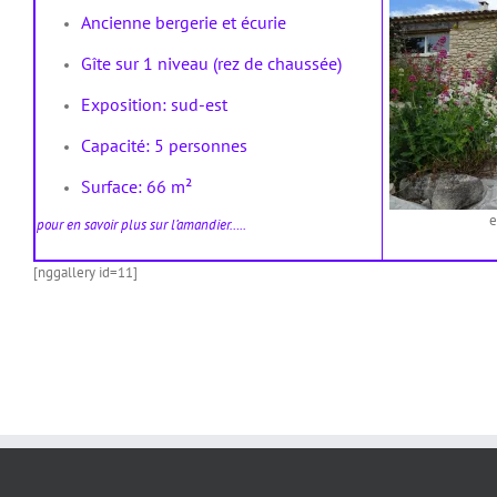
Ancienne bergerie et écurie
Gîte sur 1 niveau (rez de chaussée)
Exposition: sud-est
Capacité: 5 personnes
Surface: 66 m²
e
pour en savoir plus sur l’amandier…..
[nggallery id=11]